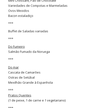
Mini Croissant, Pão de Chocolate
Variedades de Compotas e Marmeladas
Ovos Mexidos
Bacon estaladiço
***
Buffet de Saladas variadas
***
Do Fumeiro
Salmão Fumado da Noruega
***
Do mar
Cascata de Camarões
Ostras de Setúbal
Mexilhão Grande à Espanhola
***
Pratos Quentes
(1 de peixe, 1 de carne e 1 vegetariano)
***